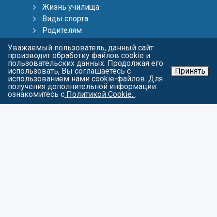
Жизнь училища
Виды спорта
Родителям
Тренерам
Уважаемый пользователь, данный сайт
Пресс-центр
производит обработку файлов cookie и
пользовательских данных. Продолжая его
Контакты
использовать, Вы соглашаетесь с
Принять
Карта сайта
использованием нами cookie-файлов. Для
получения дополнительной информации
О персональных данных
ознакомитесь с
Политикой Cookie.
.
СОЦИАЛЬНЫЕ СЕТИ
Войти
© 2023 ФГБУ ПОО "БГУОР"