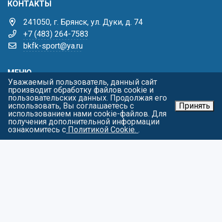
КОНТАКТЫ
241050, г. Брянск, ул. Дуки, д. 74
+7 (483) 264-7583
bkfk-sport@ya.ru
МЕНЮ
Уважаемый пользователь, данный сайт
производит обработку файлов cookie и
Главная
пользовательских данных. Продолжая его
Жизнь училища
использовать, Вы соглашаетесь с
Принять
использованием нами cookie-файлов. Для
Виды спорта
получения дополнительной информации
Родителям
ознакомитесь с
Политикой Cookie.
.
Тренерам
Пресс-центр
Контакты
Карта сайта
О персональных данных
СОЦИАЛЬНЫЕ СЕТИ