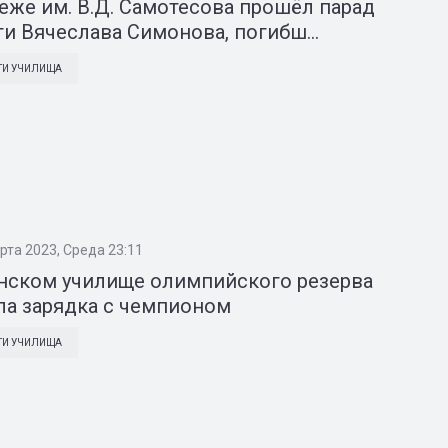
еже им. В.Д. Самотесова прошёл парад
и Вячеслава Симонова, погибш...
ТИ УЧИЛИЩА
рта 2023, Среда 23:11
нском училище олимпийского резерва
а зарядка с чемпионом
ТИ УЧИЛИЩА