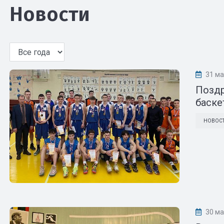
Новости
31 ма
Позд
баске
НОВОС
30 ма