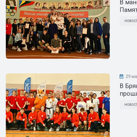
В ман
Памят
НОВОС
29 ма
В Бря
прошл
НОВОС