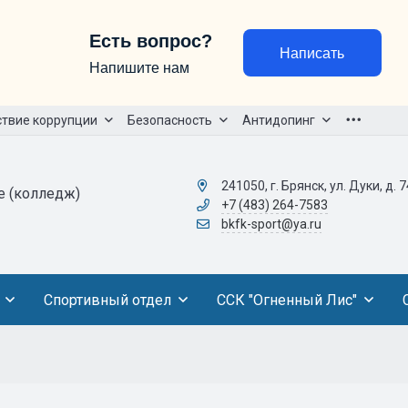
Есть вопрос?
Написать
Напишите нам
твие коррупции
Безопасность
Антидопинг
241050, г. Брянск, ул. Дуки, д. 7
е (колледж)
+7 (483) 264-7583
bkfk-sport@ya.ru
Спортивный отдел
ССК "Огненный Лис"