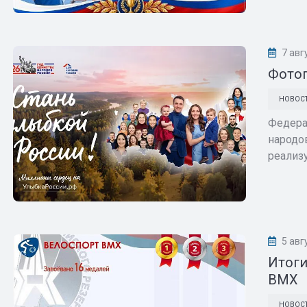
7 авг
Фотоп
НОВОС
Федера
народо
реализу
5 авг
Итоги
BMХ
НОВОС