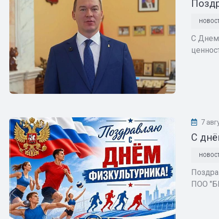
Поздр
НОВОС
С Днем 
ценнос
7 авг
С днё
НОВОС
Поздра
ПОО "Б