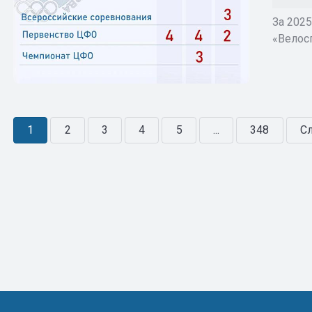
За 202
«Велос
1
2
3
4
5
...
348
Сл