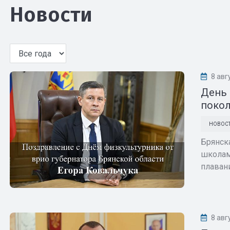
Новости
8 авг
День 
покол
НОВОС
Брянск
школам
плавани
8 авг