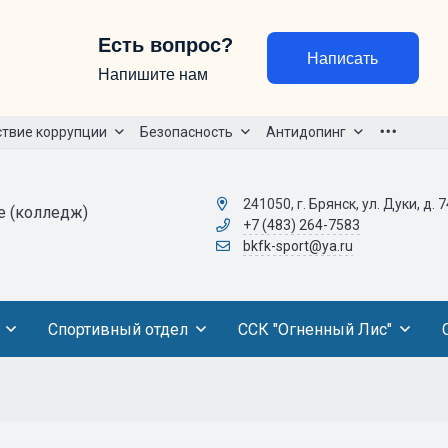
Есть вопрос?
Написать
Напишите нам
твие коррупции
Безопасность
Антидопинг
241050, г. Брянск, ул. Дуки, д. 7
е (колледж)
+7 (483) 264-7583
bkfk-sport@ya.ru
Спортивный отдел
ССК "Огненный Лис"