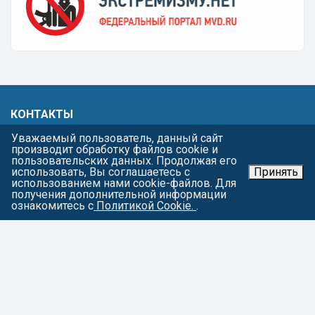
КОНТАКТЫ
Уважаемый пользователь, данный сайт
241050, г. Брянск, ул. Дуки, д. 74
производит обработку файлов cookie и
+7 (483) 264-7583
пользовательских данных. Продолжая его
использовать, Вы соглашаетесь с
Принять
bkfk-sport@ya.ru
использованием нами cookie-файлов. Для
получения дополнительной информации
ознакомитесь с
Политикой Cookie.
.
МЕНЮ
Главная
Жизнь училища
Виды спорта
Родителям
Тренерам