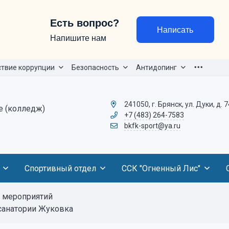
Есть вопрос?
Написать
Напишите нам
твие коррупции
Безопасность
Антидопинг
241050, г. Брянск, ул. Дуки, д. 7
е (колледж)
+7 (483) 264-7583
bkfk-sport@ya.ru
Спортивный отдел
ССК "Огненный Лис"
 мероприятий
санатории Жуковка