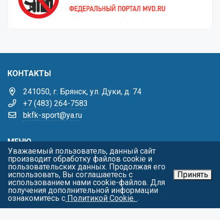
КОНТАКТЫ
241050, г. Брянск, ул. Дуки, д. 74
+7 (483) 264-7583
bkfk-sport@ya.ru
МЕНЮ
Уважаемый пользователь, данный сайт
производит обработку файлов cookie и
Главная
пользовательских данных. Продолжая его
Жизнь училища
использовать, Вы соглашаетесь с
Принять
использованием нами cookie-файлов. Для
Виды спорта
получения дополнительной информации
Родителям
ознакомитесь с
Политикой Cookie.
.
Тренерам
Пресс-центр