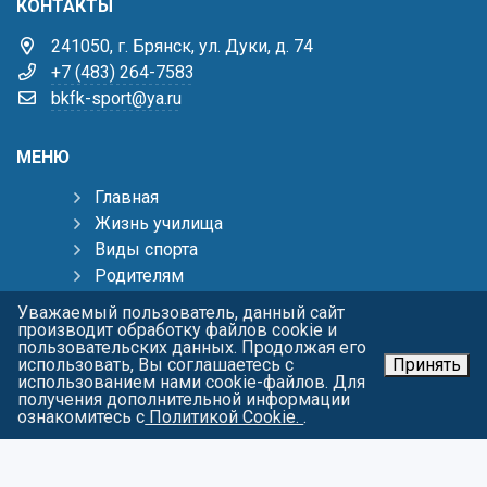
КОНТАКТЫ
241050, г. Брянск, ул. Дуки, д. 74
+7 (483) 264-7583
bkfk-sport@ya.ru
МЕНЮ
Главная
Жизнь училища
Виды спорта
Родителям
Тренерам
Уважаемый пользователь, данный сайт
Пресс-центр
производит обработку файлов cookie и
пользовательских данных. Продолжая его
Контакты
использовать, Вы соглашаетесь с
Принять
Карта сайта
использованием нами cookie-файлов. Для
получения дополнительной информации
О персональных данных
ознакомитесь с
Политикой Cookie.
.
СОЦИАЛЬНЫЕ СЕТИ