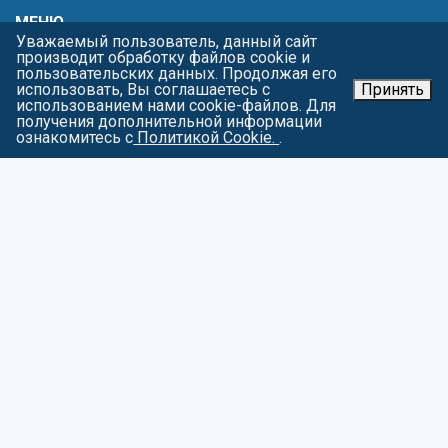
МЕНЮ
Уважаемый пользователь, данный сайт
производит обработку файлов cookie и
Главная
пользовательских данных. Продолжая его
Жизнь училища
использовать, Вы соглашаетесь с
Принять
использованием нами cookie-файлов. Для
Виды спорта
получения дополнительной информации
Родителям
ознакомитесь с
Политикой Cookie.
.
Тренерам
Пресс-центр
Контакты
Карта сайта
О персональных данных
СОЦИАЛЬНЫЕ СЕТИ
Войти