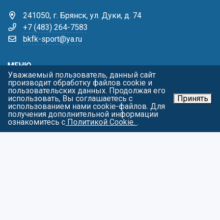
241050, г. Брянск, ул. Дуки, д. 74
+7 (483) 264-7583
bkfk-sport@ya.ru
МЕНЮ
Уважаемый пользователь, данный сайт
производит обработку файлов cookie и
Главная
пользовательских данных. Продолжая его
Жизнь училища
использовать, Вы соглашаетесь с
Принять
использованием нами cookie-файлов. Для
Виды спорта
получения дополнительной информации
Родителям
ознакомитесь с
Политикой Cookie.
.
Тренерам
Пресс-центр
Контакты
Карта сайта
О персональных данных
СОЦИАЛЬНЫЕ СЕТИ